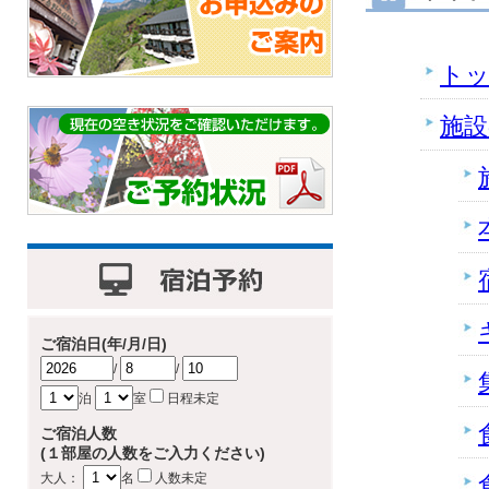
ト
施設
ご宿泊日(年/月/日)
/
/
泊
室
日程未定
ご宿泊人数
(１部屋の人数をご入力ください)
大人：
名
人数未定