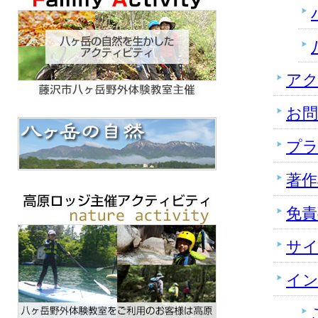
ア
お
プ
著
免責
サ
イ