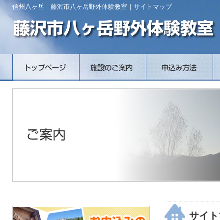
信州八ヶ岳 藤沢市八ヶ岳野外体験教室｜サイトマップ
サイト